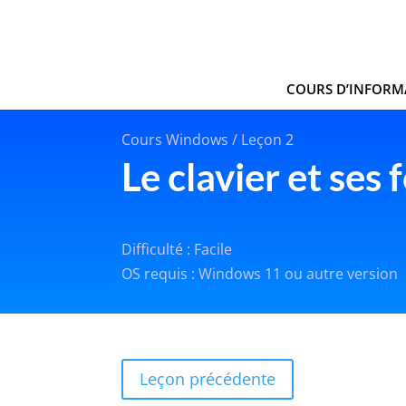
COURS D’INFORM
Cours Windows / Leçon 2
Le clavier et ses
Difficulté : Facile
OS requis : Windows 11 ou autre version
Leçon précédente