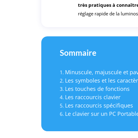
très pratiques à connaîtr
réglage rapide de la lumino
Sommaire
Minuscule, majuscule et p
Les symboles et les caractè
Les touches de fonctions
Les raccourcis clavier
Les raccourcis spécifiques
Le clavier sur un PC Portable