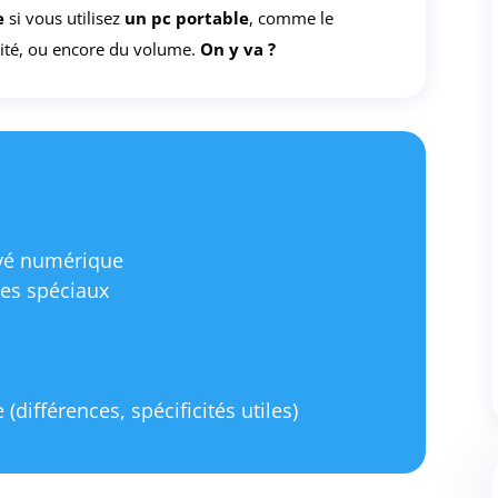
e
si vous utilisez
un pc portable
, comme le
sité, ou encore du volume.
On y va ?
avé numérique
res spéciaux
 (différences, spécificités utiles)