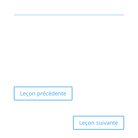
Vous savez désormais comment
désinstaller un logiciel ou une appli
dans Windows.
Leçon précédente
Leçon suivante