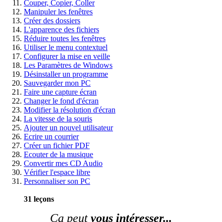
Couper, Copier, Coller
Manipuler les fenêtres
Créer des dossiers
L'apparence des fichiers
Réduire toutes les fenêtres
Utiliser le menu contextuel
Configurer la mise en veille
Les Paramètres de Windows
Désinstaller un programme
Sauvegarder mon PC
Faire une capture écran
Changer le fond d'écran
Modifier la résolution d'écran
La vitesse de la souris
Ajouter un nouvel utilisateur
Ecrire un courrier
Créer un fichier PDF
Ecouter de la musique
Convertir mes CD Audio
Vérifier l'espace libre
Personnaliser son PC
31 leçons
Ça peut
vous intéresser...