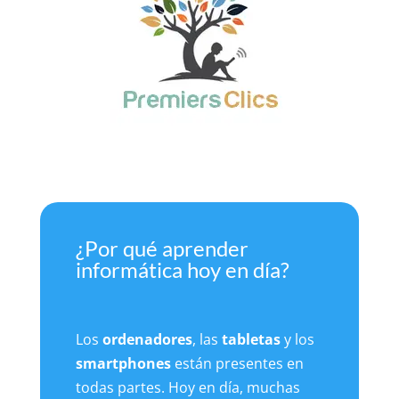
¿Por qué aprender
informática hoy en día?
Los
ordenadores
, las
tabletas
y los
smartphones
están presentes en
todas partes. Hoy en día, muchas